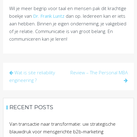
Wil je meer begrip voor taal en mensen pak dit krachtige
boekje van
Dr. Frank Luntz
dan op. Iedereen kan er iets
aan hebben. Binnen je eigen onderneming, je vakgebied
of je relatie. Communicatie is van groot belang. En
communiceren kan je leren!
Post
Wat is site reliability
Review – The Personal MBA
navigation
engineering ?
RECENT POSTS
Van transactie naar transformatie: uw strategische
blauwdruk voor mensgerichte b2b-marketing