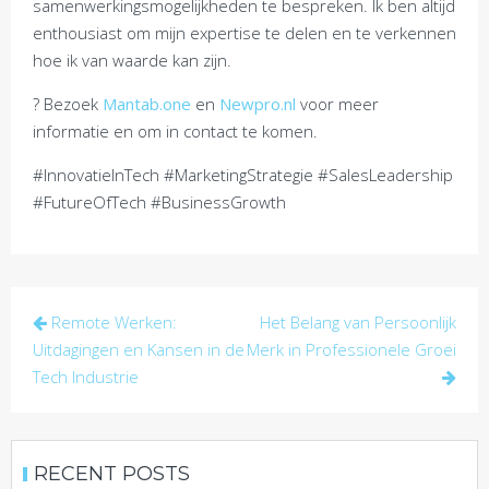
samenwerkingsmogelijkheden te bespreken. Ik ben altijd
enthousiast om mijn expertise te delen en te verkennen
hoe ik van waarde kan zijn.
? Bezoek
Mantab.one
en
Newpro.nl
voor meer
informatie en om in contact te komen.
#InnovatieInTech #MarketingStrategie #SalesLeadership
#FutureOfTech #BusinessGrowth
Post
Remote Werken:
Het Belang van Persoonlijk
navigation
Uitdagingen en Kansen in de
Merk in Professionele Groei
Tech Industrie
RECENT POSTS