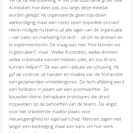
Verrijk de klantbeleving. 4. Versnel duurzame groei. Elke
AI-initiatief, hoe klein ook, zou langs deze meetlat
worden gelegd. Hij organiseerde geen top-down
aankondiging, maar een reeks open ‘expeditie-sessies’.
Hierin nodigde hij teams uit alle lagen van de organisatie
– van sales en marketing tot tech – uit om te dromen en
te experimenteren. De vraag was niet: ‘Hoe kunnen we
AI gebruiken?’, maar: ‘Welke frustraties, welke dromen,
welke onbenutte kansen hebben jullie, en zou AI ons
kunnen helpen?’. Dit was een radicale verschuiving. Hij
gaf de controle uit handen en maakte van de AI-transitie
een gezamenlijke ontdekkingsreis. De tech-afdeling werd
een facilitator in plaats van een poortwachter. Ze
bouwden kleine, behapbare prototypes die direct
inspeelden op de behoeften van de teams. De angst
voor het onbekende maakte plaats voor
nieuwsgierigheid en eigenaarschap. Mensen zagen niet
langer een bedreiging, maar een kans om hun werk