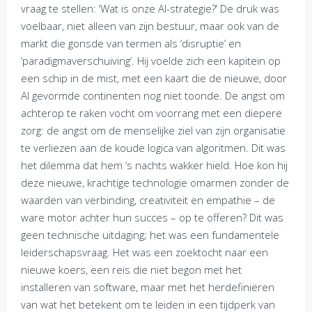
vraag te stellen: ‘Wat is onze AI-strategie?’ De druk was
voelbaar, niet alleen van zijn bestuur, maar ook van de
markt die gonsde van termen als ‘disruptie’ en
‘paradigmaverschuiving’. Hij voelde zich een kapitein op
een schip in de mist, met een kaart die de nieuwe, door
AI gevormde continenten nog niet toonde. De angst om
achterop te raken vocht om voorrang met een diepere
zorg: de angst om de menselijke ziel van zijn organisatie
te verliezen aan de koude logica van algoritmen. Dit was
het dilemma dat hem ‘s nachts wakker hield. Hoe kon hij
deze nieuwe, krachtige technologie omarmen zonder de
waarden van verbinding, creativiteit en empathie – de
ware motor achter hun succes – op te offeren? Dit was
geen technische uitdaging; het was een fundamentele
leiderschapsvraag. Het was een zoektocht naar een
nieuwe koers, een reis die niet begon met het
installeren van software, maar met het herdefiniëren
van wat het betekent om te leiden in een tijdperk van