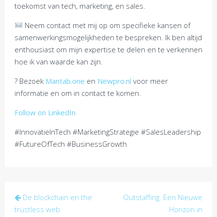
toekomst van tech, marketing, en sales.
Neem contact met mij op om specifieke kansen of
samenwerkingsmogelijkheden te bespreken. Ik ben altijd
enthousiast om mijn expertise te delen en te verkennen
hoe ik van waarde kan zijn.
? Bezoek
Mantab.one
en
Newpro.nl
voor meer
informatie en om in contact te komen.
Follow on LinkedIn
#InnovatieInTech #MarketingStrategie #SalesLeadership
#FutureOfTech #BusinessGrowth
Post
De blockchain en the
Outstaffing: Een Nieuwe
navigation
trustless web
Horizon in