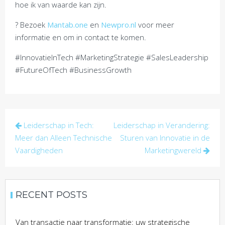
hoe ik van waarde kan zijn.
? Bezoek
Mantab.one
en
Newpro.nl
voor meer
informatie en om in contact te komen.
#InnovatieInTech #MarketingStrategie #SalesLeadership
#FutureOfTech #BusinessGrowth
Post
Leiderschap in Tech:
Leiderschap in Verandering:
navigation
Meer dan Alleen Technische
Sturen van Innovatie in de
Vaardigheden
Marketingwereld
RECENT POSTS
Van transactie naar transformatie: uw strategische