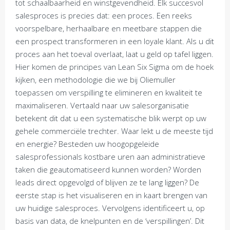
tot schaalbaarheid en winstgevendheid. Elk succesvol
salesproces is precies dat: een proces. Een reeks
voorspelbare, herhaalbare en meetbare stappen die
een prospect transformeren in een loyale klant. Als u dit
proces aan het toeval overlaat, laat u geld op tafel liggen.
Hier komen de principes van Lean Six Sigma om de hoek
kijken, een methodologie die we bij Oliemuller
toepassen om verspilling te elimineren en kwaliteit te
maximaliseren. Vertaald naar uw salesorganisatie
betekent dit dat u een systematische blik werpt op uw
gehele commerciële trechter. Waar lekt u de meeste tijd
en energie? Besteden uw hoogopgeleide
salesprofessionals kostbare uren aan administratieve
taken die geautomatiseerd kunnen worden? Worden
leads direct opgevolgd of blijven ze te lang liggen? De
eerste stap is het visualiseren en in kaart brengen van
uw huidige salesproces. Vervolgens identificeert u, op
basis van data, de knelpunten en de ‘verspillingen’. Dit