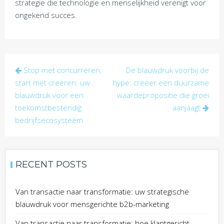
strategie die technologie en menselijkheid verenigt voor
ongekend succes.
Post
Stop met concurreren,
De blauwdruk voorbij de
navigation
start met creëren: uw
hype: creëer een duurzame
blauwdruk voor een
waardepropositie die groei
toekomstbestendig
aanjaagt
bedrijfsecosysteem
RECENT POSTS
Van transactie naar transformatie: uw strategische
blauwdruk voor mensgerichte b2b-marketing
Van transactie naar transformatie: hoe klantgericht