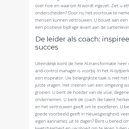
over hoe en waarom AI wordt ingezet. Ziet u eth
onderscheiden? Door nu het voortouw te nemen
mensen kunnen vertrouwen. U bouwt aan een org
een positieve bijdrage levert aan de samenleving
De leider als coach: inspire
succes
Uiteindelijk komt de hele AI-transformatie neer
and-control manager is voorbij. In het AI-tijdperk
een inspirator. Uw belangrijkste taak is niet h
juiste vragen. Het creëren van een omgeving 
groeien. U bent de hoeder van de visie, degen
ondernemen. U bent de coach die talent herkent,
en het vertrouwen geeft om te excelleren. U be
goede voorbeeld geeft in nieuwsgierigheid, ve
eigen aannames uit te dagen? Bent u bereid om 
kwetsbaarheid en uw moed om te leren zullen ee