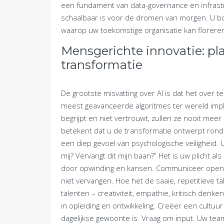
een fundament van data-governance en infrastr
schaalbaar is voor de dromen van morgen. U bo
waarop uw toekomstige organisatie kan florere
Mensgerichte innovatie: pl
transformatie
De grootste misvatting over AI is dat het over t
meest geavanceerde algoritmes ter wereld imp
begrijpt en niet vertrouwt, zullen ze nooit meer
betekent dat u de transformatie ontwerpt ron
een diep gevoel van psychologische veiligheid.
mij? Vervangt dit mijn baan?” Het is uw plicht 
door opwinding en kansen. Communiceer open, ee
niet vervangen. Hoe het de saaie, repetitieve t
talenten – creativiteit, empathie, kritisch denk
in opleiding en ontwikkeling. Creëer een cultu
dagelijkse gewoonte is. Vraag om input. Uw te