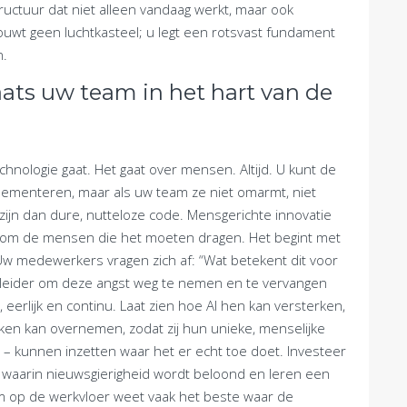
uctuur dat niet alleen vandaag werkt, maar ook
uwt geen luchtkasteel; u legt een rotsvast fundament
n.
aats uw team in het hart van de
echnologie gaat. Het gaat over mensen. Altijd. U kunt de
lementeren, maar als uw team ze niet omarmt, niet
 zijn dan dure, nutteloze code. Mensgerichte innovatie
dom de mensen die het moeten dragen. Het begint met
 Uw medewerkers vragen zich af: “Wat betekent dit voor
als leider om deze angst weg te nemen en te vervangen
rlijk en continu. Laat zien hoe AI hen kan versterken,
aken kan overnemen, zodat zij hun unieke, menselijke
en – kunnen inzetten waar het er echt toe doet. Investeer
ur waarin nieuwsgierigheid wordt beloond en leren een
am op de werkvloer weet vaak het beste waar de