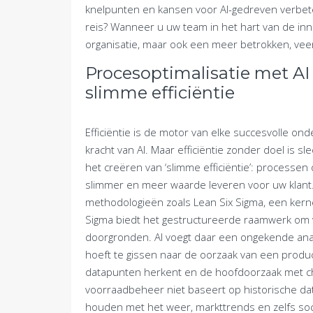
knelpunten en kansen voor AI-gedreven verbeter
reis? Wanneer u uw team in het hart van de inno
organisatie, maar ook een meer betrokken, ve
Procesoptimalisatie met AI 
slimme efficiëntie
Efficiëntie is de motor van elke succesvolle on
kracht van AI. Maar efficiëntie zonder doel is sl
het creëren van ‘slimme efficiëntie’: processen 
slimmer en meer waarde leveren voor uw klant.
methodologieën zoals Lean Six Sigma, een ker
Sigma biedt het gestructureerde raamwerk om ve
doorgronden. AI voegt daar een ongekende analyt
hoeft te gissen naar de oorzaak van een produc
datapunten herkent en de hoofdoorzaak met chir
voorraadbeheer niet baseert op historische da
houden met het weer, markttrends en zelfs soci