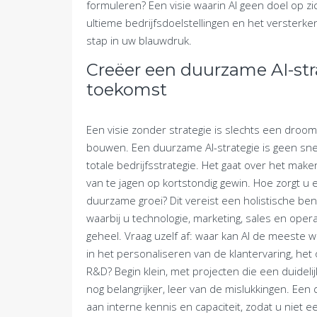
formuleren? Een visie waarin AI geen doel op zi
ultieme bedrijfsdoelstellingen en het versterke
stap in uw blauwdruk.
Creëer een duurzame AI-st
toekomst
Een visie zonder strategie is slechts een droom.
bouwen. Een duurzame AI-strategie is geen sn
totale bedrijfsstrategie. Het gaat over het mak
van te jagen op kortstondig gewin. Hoe zorgt u e
duurzame groei? Dit vereist een holistische ben
waarbij u technologie, marketing, sales en operat
geheel. Vraag uzelf af: waar kan AI de meeste 
in het personaliseren van de klantervaring, het
R&D? Begin klein, met projecten die een duideli
nog belangrijker, leer van de mislukkingen. Ee
aan interne kennis en capaciteit, zodat u niet e