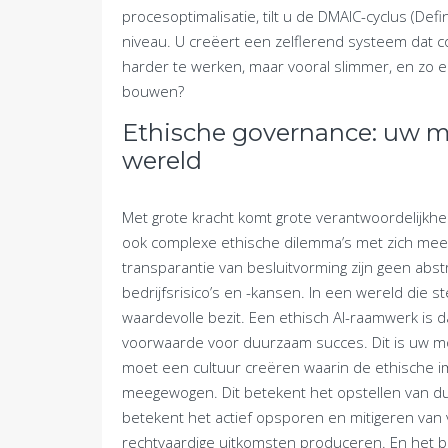
procesoptimalisatie, tilt u de DMAIC-cyclus (De
niveau. U creëert een zelflerend systeem dat co
harder te werken, maar vooral slimmer, en zo 
bouwen?
Ethische governance: uw mo
wereld
Met grote kracht komt grote verantwoordelijkhe
ook complexe ethische dilemma’s met zich mee. 
transparantie van besluitvorming zijn geen abstr
bedrijfsrisico’s en -kansen. In een wereld die 
waardevolle bezit. Een ethisch AI-raamwerk is 
voorwaarde voor duurzaam succes. Dit is uw mo
moet een cultuur creëren waarin de ethische i
meegewogen. Dit betekent het opstellen van duid
betekent het actief opsporen en mitigeren van 
rechtvaardige uitkomsten produceren. En het be