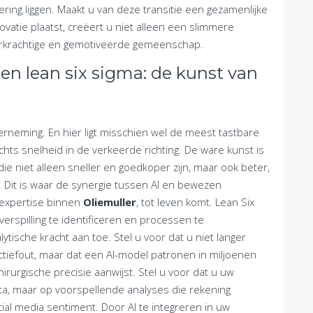
ing liggen. Maakt u van deze transitie een gezamenlijke
vatie plaatst, creëert u niet alleen een slimmere
erkrachtige en gemotiveerde gemeenschap.
en lean six sigma: de kunst van
derneming. En hier ligt misschien wel de meest tastbare
echts snelheid in de verkeerde richting. De ware kunst is
die niet alleen sneller en goedkoper zijn, maar ook beter,
 Dit is waar de synergie tussen AI en bewezen
nexpertise binnen
Oliemuller
, tot leven komt. Lean Six
rspilling te identificeren en processen te
ische kracht aan toe. Stel u voor dat u niet langer
tiefout, maar dat een AI-model patronen in miljoenen
urgische precisie aanwijst. Stel u voor dat u uw
ta, maar op voorspellende analyses die rekening
al media sentiment. Door AI te integreren in uw