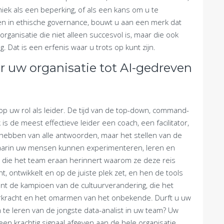
iek als een beperking, of als een kans om u te
 in ethische governance, bouwt u aan een merk dat
anisatie die niet alleen succesvol is, maar die ook
. Dat is een erfenis waar u trots op kunt zijn.
er uw organisatie tot AI-gedreven
 op uw rol als leider. De tijd van de top-down, command-
 is de meest effectieve leider een coach, een facilitator,
et hebben van alle antwoorden, maar het stellen van de
waarin uw mensen kunnen experimenteren, leren en
e die het team eraan herinnert waarom ze deze reis
 ontwikkelt en op de juiste plek zet, en hen de tools
nt de kampioen van de cultuurverandering, die het
erkracht en het omarmen van het onbekende. Durft u uw
te leren van de jongste data-analist in uw team? Uw
n krachtig signaal afgeven aan de hele organisatie.