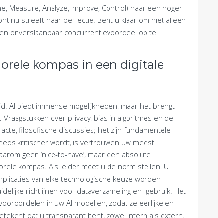
fine, Measure, Analyze, Improve, Control) naar een hoger
ntinu streeft naar perfectie. Bent u klaar om niet alleen
een onverslaanbaar concurrentievoordeel op te
rele kompas in een digitale
id. AI biedt immense mogelijkheden, maar het brengt
Vraagstukken over privacy, bias in algoritmes en de
acte, filosofische discussies; het zijn fundamentele
steeds kritischer wordt, is vertrouwen uw meest
daarom geen ‘nice-to-have’, maar een absolute
rele kompas. Als leider moet u de norm stellen. U
mplicaties van elke technologische keuze worden
elijke richtlijnen voor dataverzameling en -gebruik. Het
vooroordelen in uw AI-modellen, zodat ze eerlijke en
tekent dat u transparant bent, zowel intern als extern,