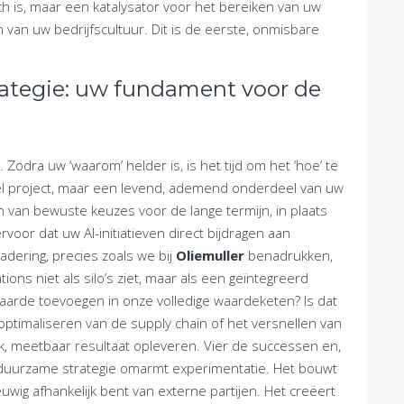
ch is, maar een katalysator voor het bereiken van uw
n van uw bedrijfscultuur. Dit is de eerste, onmisbare
rategie: uw fundament voor de
 Zodra uw ‘waarom’ helder is, is het tijd om het ‘hoe’ te
el project, maar een levend, ademend onderdeel van uw
en van bewuste keuzes voor de lange termijn, in plaats
rvoor dat uw AI-initiatieven direct bijdragen aan
adering, precies zoals we bij
Oliemuller
benadrukken,
ions niet als silo’s ziet, maar als een geïntegreerd
waarde toevoegen in onze volledige waardeketen? Is dat
 optimaliseren van de supply chain of het versnellen van
jk, meetbaar resultaat opleveren. Vier de successen en,
n duurzame strategie omarmt experimentatie. Het bouwt
euwig afhankelijk bent van externe partijen. Het creëert