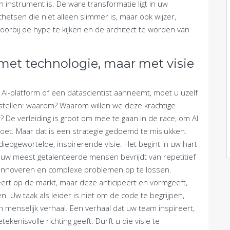
n instrument is. De ware transformatie ligt in uw
tsen die niet alleen slimmer is, maar ook wijzer,
oorbij de hype te kijken en de architect te worden van
 met technologie, maar met visie
AI-platform of een datascientist aanneemt, moet u uzelf
stellen: waarom? Waarom willen we deze krachtige
? De verleiding is groot om mee te gaan in de race, om AI
et. Maar dat is een strategie gedoemd te mislukken.
epgewortelde, inspirerende visie. Het begint in uw hart
 u uw meest getalenteerde mensen bevrijdt van repetitief
e innoveren en complexe problemen op te lossen.
geert op de markt, maar deze anticipeert en vormgeeft,
. Uw taak als leider is niet om de code te begrijpen,
 menselijk verhaal. Een verhaal dat uw team inspireert,
ekenisvolle richting geeft. Durft u die visie te