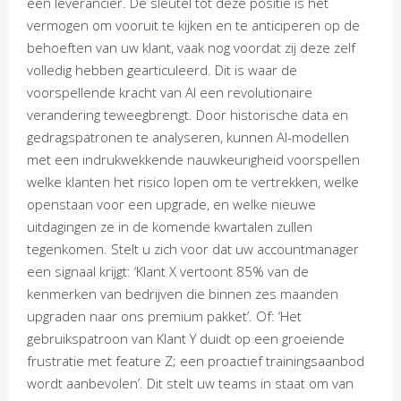
een leverancier. De sleutel tot deze positie is het
vermogen om vooruit te kijken en te anticiperen op de
behoeften van uw klant, vaak nog voordat zij deze zelf
volledig hebben gearticuleerd. Dit is waar de
voorspellende kracht van AI een revolutionaire
verandering teweegbrengt. Door historische data en
gedragspatronen te analyseren, kunnen AI-modellen
met een indrukwekkende nauwkeurigheid voorspellen
welke klanten het risico lopen om te vertrekken, welke
openstaan voor een upgrade, en welke nieuwe
uitdagingen ze in de komende kwartalen zullen
tegenkomen. Stelt u zich voor dat uw accountmanager
een signaal krijgt: ‘Klant X vertoont 85% van de
kenmerken van bedrijven die binnen zes maanden
upgraden naar ons premium pakket’. Of: ‘Het
gebruikspatroon van Klant Y duidt op een groeiende
frustratie met feature Z; een proactief trainingsaanbod
wordt aanbevolen’. Dit stelt uw teams in staat om van