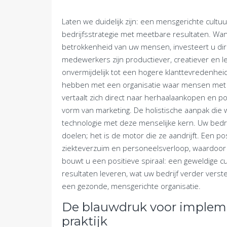
Laten we duidelijk zijn: een mensgerichte cultuu
bedrijfsstrategie met meetbare resultaten. Wann
betrokkenheid van uw mensen, investeert u dire
medewerkers zijn productiever, creatiever en lev
onvermijdelijk tot een hogere klanttevredenheid
hebben met een organisatie waar mensen met p
vertaalt zich direct naar herhaalaankopen en 
vorm van marketing. De holistische aanpak die w
technologie met deze menselijke kern. Uw bedrij
doelen; het is de motor die ze aandrijft. Een po
ziekteverzuim en personeelsverloop, waardoor u
bouwt u een positieve spiraal: een geweldige c
resultaten leveren, wat uw bedrijf verder verster
een gezonde, mensgerichte organisatie.
De blauwdruk voor implemen
praktijk