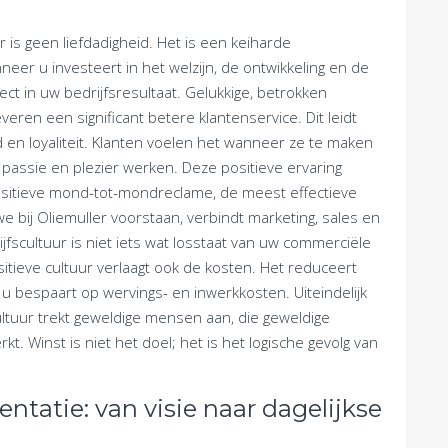
r is geen liefdadigheid. Het is een keiharde
eer u investeert in het welzijn, de ontwikkeling en de
ct in uw bedrijfsresultaat. Gelukkige, betrokken
eren een significant betere klantenservice. Dit leidt
 en loyaliteit. Klanten voelen het wanneer ze te maken
assie en plezier werken. Deze positieve ervaring
positieve mond-tot-mondreclame, de meest effectieve
e bij Oliemuller voorstaan, verbindt marketing, sales en
fscultuur is niet iets wat losstaat van uw commerciële
sitieve cultuur verlaagt ook de kosten. Het reduceert
 bespaart op wervings- en inwerkkosten. Uiteindelijk
ultuur trekt geweldige mensen aan, die geweldige
kt. Winst is niet het doel; het is het logische gevolg van
tatie: van visie naar dagelijkse