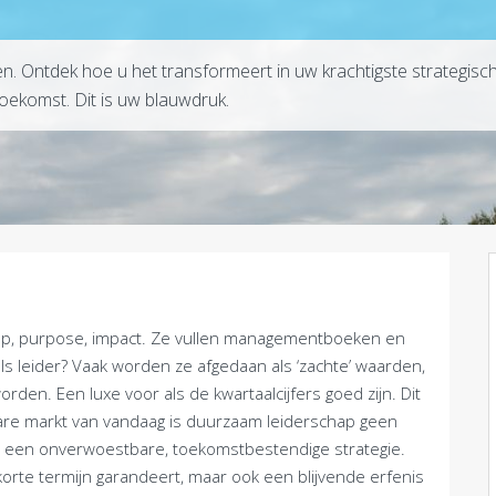
en. Ontdek hoe u het transformeert in uw krachtigste strategis
oekomst. Dit is uw blauwdruk.
ap, purpose, impact. Ze vullen managementboeken en
s leider? Vaak worden ze afgedaan als ‘zachte’ waarden,
rden. Een luxe voor als de kwartaalcijfers goed zijn. Dit
lbare markt van vandaag is duurzaam leiderschap geen
n een onverwoestbare, toekomstbestendige strategie.
 korte termijn garandeert, maar ook een blijvende erfenis