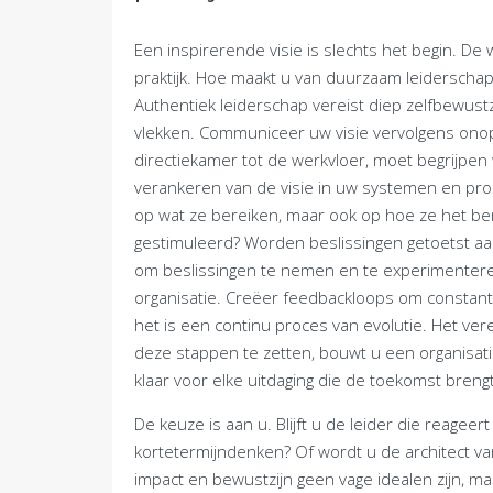
Een inspirerende visie is slechts het begin. De w
praktijk. Hoe maakt u van duurzaam leiderschap e
Authentiek leiderschap vereist diep zelfbewustz
vlekken. Communiceer uw visie vervolgens onoph
directiekamer tot de werkvloer, moet begrijpen
verankeren van de visie in uw systemen en pr
op wat ze bereiken, maar ook op hoe ze het ber
gestimuleerd? Worden beslissingen getoetst aa
om beslissingen te nemen en te experimenter
organisatie. Creëer feedbackloops om constant t
het is een continu proces van evolutie. Het v
deze stappen te zetten, bouwt u een organisatie
klaar voor elke uitdaging die de toekomst brengt
De keuze is aan u. Blijft u de leider die reagee
kortetermijndenken? Of wordt u de architect va
impact en bewustzijn geen vage idealen zijn, ma