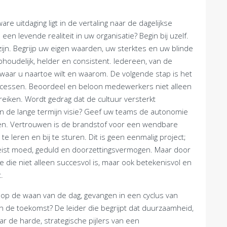
are uitdaging ligt in de vertaling naar de dagelijkse
en levende realiteit in uw organisatie? Begin bij uzelf.
ijn. Begrijp uw eigen waarden, uw sterktes en uw blinde
oudelijk, helder en consistent. Iedereen, van de
 waar u naartoe wilt en waarom. De volgende stap is het
ocessen. Beoordeel en beloon medewerkers niet alleen
eiken. Wordt gedrag dat de cultuur versterkt
n de lange termijn visie? Geef uw teams de autonomie
en. Vertrouwen is de brandstof voor een wendbare
e leren en bij te sturen. Dit is geen eenmalig project;
ereist moed, geduld en doorzettingsvermogen. Maar door
 die niet alleen succesvol is, maar ook betekenisvol en
.
rt op de waan van de dag, gevangen in een cyclus van
n de toekomst? De leider die begrijpt dat duurzaamheid,
ar de harde, strategische pijlers van een