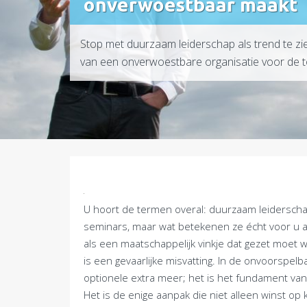
onverwoestbaar maakt
Stop met duurzaam leiderschap als trend te zi
van een onverwoestbare organisatie voor de t
U hoort de termen overal: duurzaam leidersch
seminars, maar wat betekenen ze écht voor u al
als een maatschappelijk vinkje dat gezet moet wo
is een gevaarlijke misvatting. In de onvoorspe
optionele extra meer; het is het fundament va
Het is de enige aanpak die niet alleen winst op