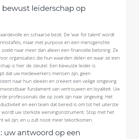
 bewust leiderschap op
aardevolle en schaarse bezit. De ‘war for talent’ wordt
ennistafels, maar met purpose en een mensgerichte
s, zoekt naar meer dan alleen een financiële beloning. Ze
 voor organisaties die hun waarden delen en waar ze een
hap is hier de sleutel. Een bewuste leider is
ijpt dat uw medewerkers mensen zijn, geen
uistert naar hun ideeën en creëert een veilige omgeving
verwoestbaar fundament van vertrouwen en loyaliteit. Uw
de professionals die op zoek zijn naar zingeving. Het
uctiviteit en een team dat bereid is om tot het uiterste
r wordt uw sterkste wervingsinstrument. Stop met het
t wil zijn, en u zult nooit meer tekortkomen.
: uw antwoord op een