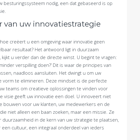
uw besturingssysteem nodig, een dat gebaseerd is op
ie.
 van uw innovatiestrategie
r hoe creëert u een omgeving waar innovatie geen
lbaar resultaat? Het antwoord ligt in duurzaam
jkt u verder dan de directe winst. U begint te vragen:
inder verspilling doen?’ Dit is waar de principes van
passen, naadloos aansluiten. Het dwingt u om uw
ke vorm te elimineren. Deze mindset is de perfecte
uw teams om creatieve oplossingen te vinden voor
isie geeft uw innovatie een doel. U innoveert niet
te bouwen voor uw klanten, uw medewerkers en de
n die niet alleen een baan zoeken, maar een missie. Ze
oor duurzaamheid in de kern van uw strategie te plaatsen,
r een cultuur, een integraal onderdeel van ieders