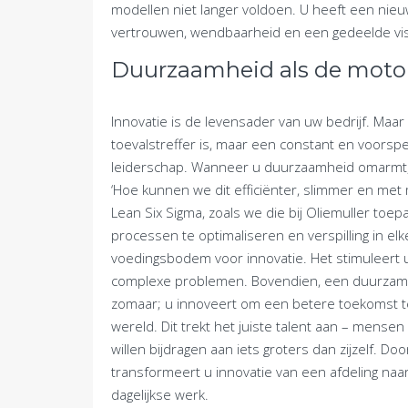
modellen niet langer voldoen. U heeft een nie
vertrouwen, wendbaarheid en een gedeelde vis
Duurzaamheid als de motor
Innovatie is de levensader van uw bedrijf. Maa
toevalstreffer is, maar een constant en voorspe
leiderschap. Wanneer u duurzaamheid omarmt, ki
‘Hoe kunnen we dit efficiënter, slimmer en met m
Lean Six Sigma, zoals we die bij Oliemuller toe
processen te optimaliseren en verspilling in el
voedingsbodem voor innovatie. Het stimuleert 
complexe problemen. Bovendien, een duurzame v
zomaar; u innoveert om een betere toekomst 
wereld. Dit trekt het juiste talent aan – mense
willen bijdragen aan iets groters dan zijzelf. D
transformeert u innovatie van een afdeling naa
dagelijkse werk.