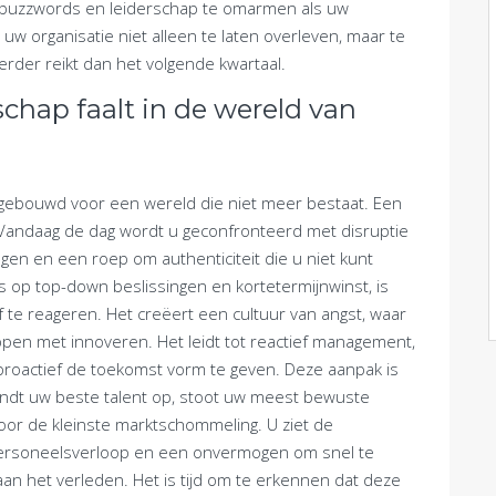
e buzzwords en leiderschap te omarmen als uw
 uw organisatie niet alleen te laten overleven, maar te
erder reikt dan het volgende kwartaal.
chap faalt in de wereld van
gebouwd voor een wereld die niet meer bestaat. Een
. Vandaag de dag wordt u geconfronteerd met disruptie
gen en een roep om authenticiteit die u niet kunt
us op top-down beslissingen en kortetermijnwinst, is
ef te reageren. Het creëert een cultuur van angst, waar
pen met innoveren. Het leidt tot reactief management,
 proactief de toekomst vorm te geven. Deze aanpak is
 brandt uw beste talent op, stoot uw meest bewuste
oor de kleinste marktschommeling. U ziet de
personeelsverloop en een onvermogen om snel te
aan het verleden. Het is tijd om te erkennen dat deze