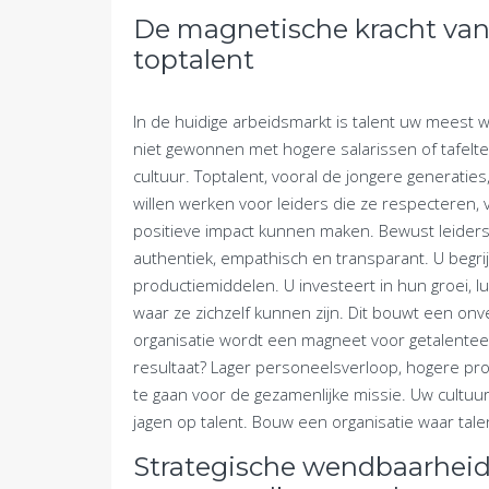
De magnetische kracht van
toptalent
In de huidige arbeidsmarkt is talent uw meest w
niet gewonnen met hogere salarissen of tafelt
cultuur. Toptalent, vooral de jongere generatie
willen werken voor leiders die ze respecteren,
positieve impact kunnen maken. Bewust leidersc
authentiek, empathisch en transparant. U begr
productiemiddelen. U investeert in hun groei, l
waar ze zichzelf kunnen zijn. Dit bouwt een on
organisatie wordt een magneet voor getalenteer
resultaat? Lager personeelsverloop, hogere prod
te gaan voor de gezamenlijke missie. Uw cultuu
jagen op talent. Bouw een organisatie waar talen
Strategische wendbaarheid