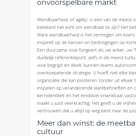
onvoorspelbare markt
Wendbaarheid, of ‘agility’, is een van de meest
betekent het echt om wendbaar te zijn? Het bet
Ware wendbaarheid is het vermogen om koers te 
inspeelt op de kansen en bedreigingen op korte 
Een duurzame visie fungeert als uw anker, uw ‘Tr
duidelijk referentiepunt, zelfs in de meest tur
visie begrijpt en deelt, kunnen teams autonoom 
overkoepelende strategie. U hoeft niet elke kle
organisatie die kan pivoteren zonder uit elkaa
inspelen op veranderende klantbehoeften en c
kernidentiteit en het einddoel onwrikbaar vasts
maakt u juist veerkrachtig. Het geeft u de vrij
vertrouwen dat u altijd op weg bent naar de ju
Meer dan winst: de meetba
cultuur