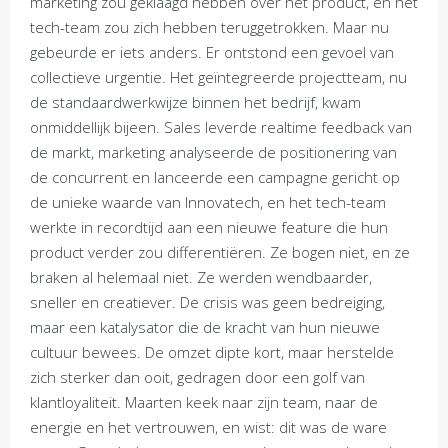
marketing zou geklaagd hebben over het product, en het
tech-team zou zich hebben teruggetrokken. Maar nu
gebeurde er iets anders. Er ontstond een gevoel van
collectieve urgentie. Het geïntegreerde projectteam, nu
de standaardwerkwijze binnen het bedrijf, kwam
onmiddellijk bijeen. Sales leverde realtime feedback van
de markt, marketing analyseerde de positionering van
de concurrent en lanceerde een campagne gericht op
de unieke waarde van Innovatech, en het tech-team
werkte in recordtijd aan een nieuwe feature die hun
product verder zou differentiëren. Ze bogen niet, en ze
braken al helemaal niet. Ze werden wendbaarder,
sneller en creatiever. De crisis was geen bedreiging,
maar een katalysator die de kracht van hun nieuwe
cultuur bewees. De omzet dipte kort, maar herstelde
zich sterker dan ooit, gedragen door een golf van
klantloyaliteit. Maarten keek naar zijn team, naar de
energie en het vertrouwen, en wist: dit was de ware