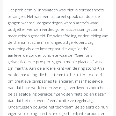
Het probleem bij Innovatech was niet in spreadsheets
te vangen. Het was een cultureel spook dat door de
gangen waarde. Vergaderingen waren arena’s waar
budgetten werden verdedigd en successen geclaimd,
maar zelden gedeeld. De salesafdeling, onder leiding van
de charismatische maar ongeduldige Robert, zag
marketing als een kostenpost die vage ‘leads’
aanleverde zonder concrete waarde. “Geef ons
gekwalificeerde prospects, geen mooie plaatjes,” was
zijn mantra. Aan de andere kant van de ring stond Anja,
hoofd marketing, die haar team tot het uiterste dreef
om creatieve campagnes te lanceren, maar het gevoel
had dat haar werk in een zwart gat verdween zodra het
de salesafdeling bereikte. “Ze volgen niets op en klagen
dan dat het niet werkt,” verzuchtte ze regelmatig.
Ondertussen bouwde het tech-team, geïsoleerd op hun
eigen verdieping, aan technologisch briljante producten