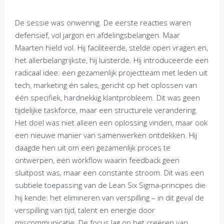
De sessie was onwennig. De eerste reacties waren
defensief, vol jargon en afdelingsbelangen. Maar
Maarten hield vol. Hij faciliteerde, stelde open vragen en,
het allerbelangrijkste, hij luisterde. Hij introduceerde een
radicaal idee: een gezamenlijk projectteam met leden uit
tech, marketing én sales, gericht op het oplossen van
één specifiek, hardnekkig klantprobleem. Dit was geen
tijdelijke taskforce, maar een structurele verandering.
Het doel was niet alleen een oplossing vinden, maar ook
een nieuwe manier van samenwerken ontdekken. Hij
daagde hen uit om een gezamenlijk proces te
ontwerpen, een workflow waarin feedback geen
sluitpost was, maar een constante stroom. Dit was een
subtiele toepassing van de Lean Six Sigma-principes die
hij kende: het elimineren van verspilling – in dit geval de
verspilling van tijd, talent en energie door
miscommunicatie. De focus lag op het creëren van