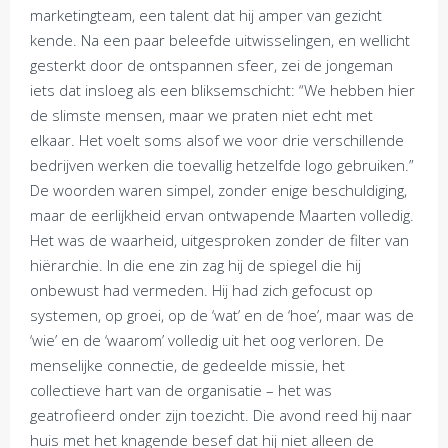
marketingteam, een talent dat hij amper van gezicht
kende. Na een paar beleefde uitwisselingen, en wellicht
gesterkt door de ontspannen sfeer, zei de jongeman
iets dat insloeg als een bliksemschicht: “We hebben hier
de slimste mensen, maar we praten niet echt met
elkaar. Het voelt soms alsof we voor drie verschillende
bedrijven werken die toevallig hetzelfde logo gebruiken.”
De woorden waren simpel, zonder enige beschuldiging,
maar de eerlijkheid ervan ontwapende Maarten volledig.
Het was de waarheid, uitgesproken zonder de filter van
hiërarchie. In die ene zin zag hij de spiegel die hij
onbewust had vermeden. Hij had zich gefocust op
systemen, op groei, op de ‘wat’ en de ‘hoe’, maar was de
‘wie’ en de ‘waarom’ volledig uit het oog verloren. De
menselijke connectie, de gedeelde missie, het
collectieve hart van de organisatie – het was
geatrofieerd onder zijn toezicht. Die avond reed hij naar
huis met het knagende besef dat hij niet alleen de