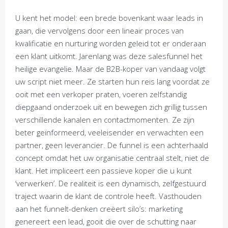
U kent het model: een brede bovenkant waar leads in
gaan, die vervolgens door een lineair proces van
kwalificatie en nurturing worden geleid tot er onderaan
een klant uitkomt. Jarenlang was deze salesfunnel het
heilige evangelie. Maar de B2B-koper van vandaag volgt
uw script niet meer. Ze starten hun reis lang voordat ze
ooit met een verkoper praten, voeren zelfstandig
diepgaand onderzoek uit en bewegen zich grillig tussen
verschillende kanalen en contactmomenten. Ze zijn
beter geïnformeerd, veeleisender en verwachten een
partner, geen leverancier. De funnel is een achterhaald
concept omdat het uw organisatie centraal stelt, niet de
klant. Het impliceert een passieve koper die u kunt
‘verwerken’. De realiteit is een dynamisch, zelfgestuurd
traject waarin de klant de controle heeft. Vasthouden
aan het funnelt-denken creëert silo’s: marketing
genereert een lead, gooit die over de schutting naar