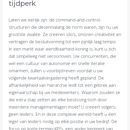
tijdperk
Laten we eerlijk zijn: de command-and-control-
structuren die decennialang de norm waren, zijn nu uw
grootste zwakte. Ze creëren silo’s, smoren creativiteit en
vertragen de besluitvorming tot een pijnlijk laag tempo.
In een markt waar wendbaarheid koning is, kunt u zich
dat simpelweg niet veroorloven. Uw concurrenten, die
wel een cultuur van autonomie en snelle iteratie
omarmen, zullen u voorbijstreven voordat u uw
volgende kwartaalvergadering heeft gepland. De
afhankelijkheid van hiërarchie leidt tot een gebrek aan
eigenaarschap bij uw medewerkers. Waarom zouden ze
die extra stap zetten als elke beslissing toch door
meerdere managementlagen moet? U creëert volgers,
geen leiders. En in deze complexe wereld heeft u een
leger van leiders nodig op elke positie in uw bedrijf. De
focus op korte-termijn-KPI’s, een ander kenmerk van