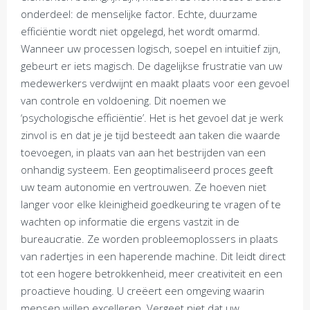
onderdeel: de menselijke factor. Echte, duurzame
efficiëntie wordt niet opgelegd, het wordt omarmd.
Wanneer uw processen logisch, soepel en intuïtief zijn,
gebeurt er iets magisch. De dagelijkse frustratie van uw
medewerkers verdwijnt en maakt plaats voor een gevoel
van controle en voldoening. Dit noemen we
‘psychologische efficiëntie’. Het is het gevoel dat je werk
zinvol is en dat je je tijd besteedt aan taken die waarde
toevoegen, in plaats van aan het bestrijden van een
onhandig systeem. Een geoptimaliseerd proces geeft
uw team autonomie en vertrouwen. Ze hoeven niet
langer voor elke kleinigheid goedkeuring te vragen of te
wachten op informatie die ergens vastzit in de
bureaucratie. Ze worden probleemoplossers in plaats
van radertjes in een haperende machine. Dit leidt direct
tot een hogere betrokkenheid, meer creativiteit en een
proactieve houding. U creëert een omgeving waarin
mensen willen excelleren. Vergeet niet dat uw