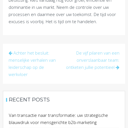
beslissing. Kies vandaag nog voor groei, efficiëntie en
dominantie in uw markt. Neem de controle over uw
processen en daarmee over uw toekomst. De tijd voor
excuses is voorbij. Het is tijd om te handelen.
Post
Achter het besluit:
De vijf pilaren van een
navigation
menselijke verhalen van
onverslaanbaar team:
leiderschap op de
ontketen jullie potentieel
werkvloer
RECENT POSTS
Van transactie naar transformatie: uw strategische
blauwdruk voor mensgerichte b2b-marketing