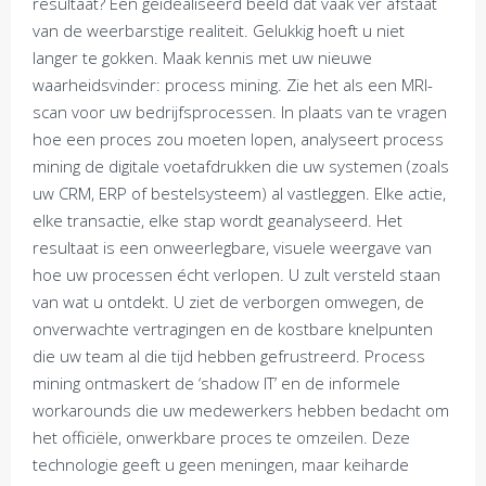
resultaat? Een geïdealiseerd beeld dat vaak ver afstaat
van de weerbarstige realiteit. Gelukkig hoeft u niet
langer te gokken. Maak kennis met uw nieuwe
waarheidsvinder: process mining. Zie het als een MRI-
scan voor uw bedrijfsprocessen. In plaats van te vragen
hoe een proces zou moeten lopen, analyseert process
mining de digitale voetafdrukken die uw systemen (zoals
uw CRM, ERP of bestelsysteem) al vastleggen. Elke actie,
elke transactie, elke stap wordt geanalyseerd. Het
resultaat is een onweerlegbare, visuele weergave van
hoe uw processen écht verlopen. U zult versteld staan
van wat u ontdekt. U ziet de verborgen omwegen, de
onverwachte vertragingen en de kostbare knelpunten
die uw team al die tijd hebben gefrustreerd. Process
mining ontmaskert de ‘shadow IT’ en de informele
workarounds die uw medewerkers hebben bedacht om
het officiële, onwerkbare proces te omzeilen. Deze
technologie geeft u geen meningen, maar keiharde