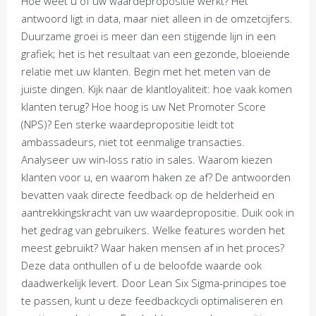
Hoe weet u of uw waardepropositie werkt? Het
antwoord ligt in data, maar niet alleen in de omzetcijfers.
Duurzame groei is meer dan een stijgende lijn in een
grafiek; het is het resultaat van een gezonde, bloeiende
relatie met uw klanten. Begin met het meten van de
juiste dingen. Kijk naar de klantloyaliteit: hoe vaak komen
klanten terug? Hoe hoog is uw Net Promoter Score
(NPS)? Een sterke waardepropositie leidt tot
ambassadeurs, niet tot eenmalige transacties.
Analyseer uw win-loss ratio in sales. Waarom kiezen
klanten voor u, en waarom haken ze af? De antwoorden
bevatten vaak directe feedback op de helderheid en
aantrekkingskracht van uw waardepropositie. Duik ook in
het gedrag van gebruikers. Welke features worden het
meest gebruikt? Waar haken mensen af in het proces?
Deze data onthullen of u de beloofde waarde ook
daadwerkelijk levert. Door Lean Six Sigma-principes toe
te passen, kunt u deze feedbackcycli optimaliseren en