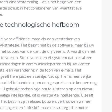
 geen eindbestemming. Het is het begin van een
arde schuilt in het combineren van kwantitatieve
ie.
te technologische hefboom
el voor efficiëntie, maar als een versterker van
-strategie. Het begint niet bij de software, maar bij uw
het succes van de klant de drijfveer is. AI wordt dan het
 te voeren. Stel u voor: een AI-systeem dat niet alleen
eranderingen in communicatiepatronen bij uw klanten
ts, een verandering in de toon van e-mails. Het
eft hem juist een seintje: ‘Let op, hier is menselijke
 proactief te handelen, om een gesprek aan te knopen nog
s. U gebruikt technologie om te luisteren op een niveau
ge intelligentie, dit is versterkte intelligentie. U geeft
et best in zijn: relaties bouwen, vertrouwen winnen
t langer een ‘soft skill’, maar de strategische motor