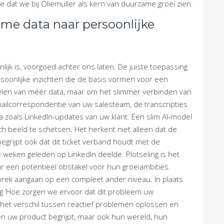
 dat we bij Oliemuller als kern van duurzame groei zien.
ieme data naar persoonlijke
jk is, voorgoed achter ons laten. De juiste toepassing
soonlijke inzichten die de basis vormen voor een
amelen van méér data, maar om het slimmer verbinden van
ailcorrespondentie van uw salesteam, de transcripties
 zoals LinkedIn-updates van uw klant. Een slim AI-model
 beeld te schetsen. Het herkent niet alleen dat de
begrijpt ook dat dit ticket verband houdt met de
e weken geleden op LinkedIn deelde. Plotseling is het
 een potentieel obstakel voor hun groeiambities.
rek aangaan op een compleet ander niveau. In plaats
ag ‘Hoe zorgen we ervoor dat dit probleem uw
is het verschil tussen reactief problemen oplossen en
een uw product begrijpt, maar ook hun wereld, hun