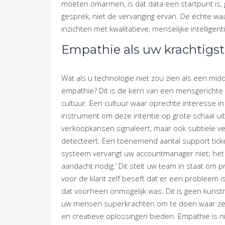
moeten omarmen, is dat data een startpunt is,
gesprek, niet de vervanging ervan. De échte wa
inzichten met kwalitatieve, menselijke intelligent
Empathie als uw krachtigs
Wat als u technologie niet zou zien als een midd
empathie? Dit is de kern van een mensgerichte AI
cultuur. Een cultuur waar oprechte interesse in 
instrument om deze intentie op grote schaal uit
verkoopkansen signaleert, maar ook subtiele v
detecteert. Een toenemend aantal support ticke
systeem vervangt uw accountmanager niet; het ge
aandacht nodig.’ Dit stelt uw team in staat om
voor de klant zelf beseft dat er een probleem i
dat voorheen onmogelijk was. Dit is geen kunstmati
uw mensen superkrachten om te doen waar ze h
en creatieve oplossingen bieden. Empathie is nie