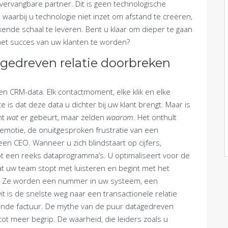
ervangbare partner. Dit is geen technologische
e waarbij u technologie niet inzet om afstand te creëren,
ende schaal te leveren. Bent u klaar om dieper te gaan
het succes van uw klanten te worden?
gedreven relatie doorbreken
n CRM-data. Elk contactmoment, elke klik en elke
is dat deze data u dichter bij uw klant brengt. Maar is
nt
wat
er gebeurt, maar zelden
waarom
. Het onthult
emotie, de onuitgesproken frustratie van een
en CEO. Wanneer u zich blindstaart op cijfers,
ot een reeks dataprogramma’s. U optimaliseert voor de
dat uw team stopt met luisteren en begint met het
 aan. Ze worden een nummer in uw systeem, een
t is de snelste weg naar een transactionele relatie
olgende factuur. De mythe van de puur datagedreven
 tot meer begrip. De waarheid, die leiders zoals u