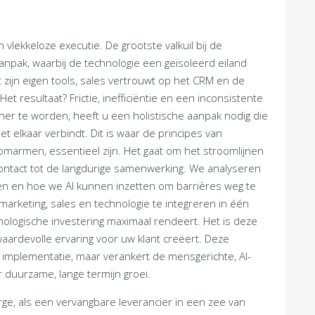
 vlekkeloze executie. De grootste valkuil bij de
npak, waarbij de technologie een geïsoleerd eiland
 zijn eigen tools, sales vertrouwt op het CRM en de
t resultaat? Frictie, inefficiëntie en een inconsistente
er te worden, heeft u een holistische aanpak nodig die
elkaar verbindt. Dit is waar de principes van
r omarmen, essentieel zijn. Het gaat om het stroomlijnen
contact tot de langdurige samenwerking. We analyseren
en en hoe we AI kunnen inzetten om barrières weg te
keting, sales en technologie te integreren in één
nologische investering maximaal rendeert. Het is deze
waardevolle ervaring voor uw klant creëert. Deze
 implementatie, maar verankert de mensgerichte, AI-
 duurzame, lange termijn groei.
arge, als een vervangbare leverancier in een zee van