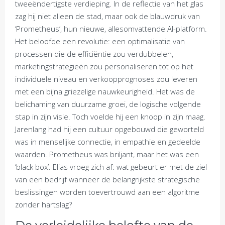
tweeëndertigste verdieping. In de reflectie van het glas
zag hij niet alleen de stad, maar ook de blauwdruk van
‘Prometheus’, hun nieuwe, allesomvattende AI-platform.
Het beloofde een revolutie: een optimalisatie van
processen die de efficiëntie zou verdubbelen,
marketingstrategieën zou personaliseren tot op het
individuele niveau en verkoopprognoses zou leveren
met een bijna griezelige nauwkeurigheid. Het was de
belichaming van duurzame groei, de logische volgende
stap in zijn visie. Toch voelde hij een knoop in zijn maag.
Jarenlang had hij een cultuur opgebouwd die geworteld
was in menselijke connectie, in empathie en gedeelde
waarden. Prometheus was briljant, maar het was een
‘black box’. Elias vroeg zich af: wat gebeurt er met de ziel
van een bedrijf wanneer de belangrijkste strategische
beslissingen worden toevertrouwd aan een algoritme
zonder hartslag?