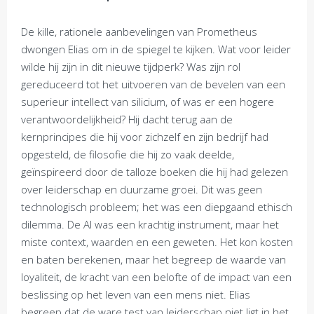
De kille, rationele aanbevelingen van Prometheus
dwongen Elias om in de spiegel te kijken. Wat voor leider
wilde hij zijn in dit nieuwe tijdperk? Was zijn rol
gereduceerd tot het uitvoeren van de bevelen van een
superieur intellect van silicium, of was er een hogere
verantwoordelijkheid? Hij dacht terug aan de
kernprincipes die hij voor zichzelf en zijn bedrijf had
opgesteld, de filosofie die hij zo vaak deelde,
geïnspireerd door de talloze boeken die hij had gelezen
over leiderschap en duurzame groei. Dit was geen
technologisch probleem; het was een diepgaand ethisch
dilemma. De AI was een krachtig instrument, maar het
miste context, waarden en een geweten. Het kon kosten
en baten berekenen, maar het begreep de waarde van
loyaliteit, de kracht van een belofte of de impact van een
beslissing op het leven van een mens niet. Elias
begreep dat de ware test van leiderschap niet ligt in het