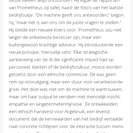
beste ideeën altijd ontstonden. Hij legde de rapporten
van Prometheus op tafel, naast de foto’s van het laatste
bedrijfsuitje. “De machine geeft ons antwoorden,” begon
hij, “maar het is aan ons om de juiste vragen te stellen.”
Hij stelde een nieuwe koers voor. Prometheus zou niet
langer de onbetwiste beslisser zijn, maar een
buitengewoon krachtige adviseur. Hij introduceerde een
nieuw principe: ‘menselijk veto’. Elke strategische
aanbeveling van de AI die significante impact had op
personeel, klanten of de bedrijfscultuur, moest worden
getoetst door een ethische commissie. Dit was geen
rem op vooruitgang, maar een stuur voor verantwoorde
groei. Het doel was niet om de machine te wantrouwen,
maar om haar output te verrijken met menselijk inzicht,
empathie en langetermetermijnvisie. Ze ontwikkelden
een ethisch handvest voor AI-gebruik, een levend
document dat de kernwaarden van het bedrijf vertaalde
naar concrete richtlijnen voor de interactie tussen mens