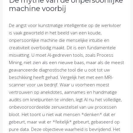
De mythe van de onpersoonlijke
machine voorbij
De angst voor kunstmatige intelligentie op de werkvloer
is vaak geworteld in het beeld van een koude,
onpersoonlijke machine die menselijke intuïtie en
creativiteit overbodig maakt. Dit is een fundamentele
misvatting. U moet AI-gedreven tools, zoals Process
Mining, niet zien als een nieuwe baas, maar als de meest
geavanceerde diagnostische tool die u ooit tot uw
beschikking heeft gehad. Vergelijk het met een MRI-
scanner voor uw bedrijf. Waar u voorheen moest
vertrouwen op anekdotes, aannames en handmatige
audits om knelpunten te vinden, legt AI nu het volledige,
onbevooroordeelde zenuwstelsel van uw processen
bloot. Het toont u niet wat mensen *denken* dat er
gebeurt, maar wat er *feitelijk* gebeurt, gebaseerd op
pure data. Deze objectieve waarheid is bevrijdend. Het