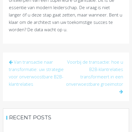
ontwerpen van een superieure organisatie. Dit is de
essentie van modern leiderschap. De vraag is niet
langer óf u deze stap gaat zetten, maar wanneer. Bent u
klaar om de architect van uw toekomstige succes te
worden? De data wacht op u.
Post
Van transactie naar
Voorbij de transactie: hoe u
navigation
transformatie: uw strategie
B2B-klantrelaties
voor onverwoostbare B2B-
transformeert in een
klantrelaties
onverwoestbare groeimotor
RECENT POSTS