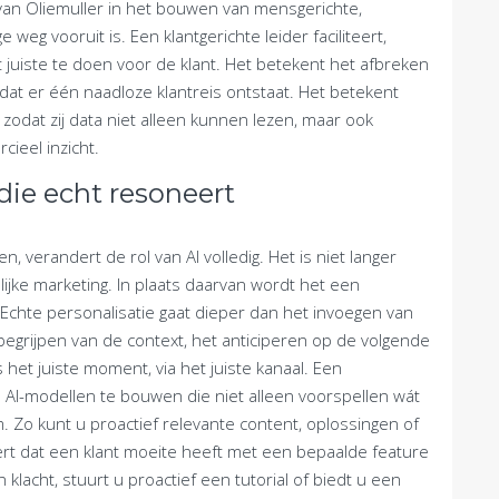
an Oliemuller in het bouwen van mensgerichte,
weg vooruit is. Een klantgerichte leider faciliteert,
juiste te doen voor de klant. Het betekent het afbreken
odat er één naadloze klantreis ontstaat. Het betekent
odat zij data niet alleen kunnen lezen, maar ook
ieel inzicht.
die echt resoneert
 verandert de rol van AI volledig. Het is niet langer
jke marketing. In plaats daarvan wordt het een
 Echte personalisatie gaat dieper dan het invoegen van
begrijpen van de context, het anticiperen op de volgende
het juiste moment, via het juiste kanaal. Een
m AI-modellen te bouwen die niet alleen voorspellen wát
. Zo kunt u proactief relevante content, oplossingen of
eert dat een klant moeite heeft met een bepaalde feature
klacht, stuurt u proactief een tutorial of biedt u een