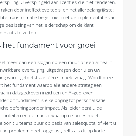
erspilling. U verspilt geld aan licenties die niet renderen,
raken door ineffectieve tools, en het allerbelangrijkste:
chte transformatie begint niet met de implementatie van
 beslissing van het leiderschap om de klant
e plaats te zetten.
ls het fundament voor groei
 veel meer dan een slogan op een muur of een alinea in
 onwrikbare overtuiging, uitgedragen door u en uw
ing wordt getoetst aan één simpele vraag: ‘Wordt onze
ëert het fundament waarop alle andere strategieën
arin datagedreven inzichten en AI-gedreven
der dit fundament is elke poging tot personalisatie
che oefening zonder impact. Als leider bent u de
 prioriteiten en de manier waarop u succes meet,
Beloon t u teams puur op basis van salesquota, of viert u
antprobleem heeft opgelost, zelfs als dit op korte