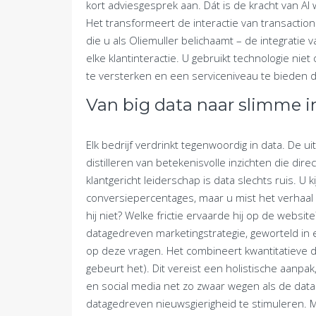
kort adviesgesprek aan. Dát is de kracht van AI
Het transformeert de interactie van transactione
die u als Oliemuller belichaamt – de integratie 
elke klantinteractie. U gebruikt technologie ni
te versterken en een serviceniveau te bieden
Van big data naar slimme i
Elk bedrijf verdrinkt tegenwoordig in data. De u
distilleren van betekenisvolle inzichten die dire
klantgericht leiderschap is data slechts ruis. U k
conversiepercentages, maar u mist het verhaal a
hij niet? Welke frictie ervaarde hij op de webs
datagedreven marketingstrategie, geworteld in e
op deze vragen. Het combineert kwantitatieve d
gebeurt het). Dit vereist een holistische aanpak
en social media net zo zwaar wegen als de data 
datagedreven nieuwsgierigheid te stimuleren.