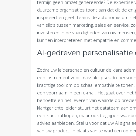
termijn geen omzet genereerde? De expertise v
duurzame organisaties toont aan dat dit de enige 
inspireert en geeft teams de autonomie om het 
van silo’s tussen marketing, sales en service, z
investeren in de vaardigheden van uw mensen, z
kunnen interpreteren met empathie en commerc
Ai-gedreven personalisatie 
Zodra uw leiderschap en cultuur de klant ademen,
een instrument voor massale, pseudo-persoonli
krachtige tool om op schaal empathie te tonen.
een voornaam in een e-mail. Het gaat over het 
behoefte en het leveren van waarde op precies 
klantgerichte leider stuurt het datateam aan o
een klant zal kopen, maar ook begrijpen waaróm
advies aanbieden. Stel u voor dat uw AI signal
van uw product. In plaats van te wachten op een 