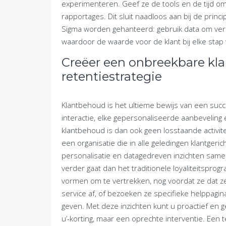
experimenteren. Geef ze de tools en de tijd o
rapportages. Dit sluit naadloos aan bij de princ
Sigma worden gehanteerd: gebruik data om verspil
waardoor de waarde voor de klant bij elke stap
Creëer een onbreekbare kla
retentiestrategie
Klantbehoud is het ultieme bewijs van een succes
interactie, elke gepersonaliseerde aanbeveling 
klantbehoud is dan ook geen losstaande activitei
een organisatie die in alle geledingen klantger
personalisatie en datagedreven inzichten same
verder gaat dan het traditionele loyaliteitspro
vormen om te vertrekken, nog voordat ze dat z
service af, of bezoeken ze specifieke helppagina
geven. Met deze inzichten kunt u proactief en 
u’-korting, maar een oprechte interventie. Een t