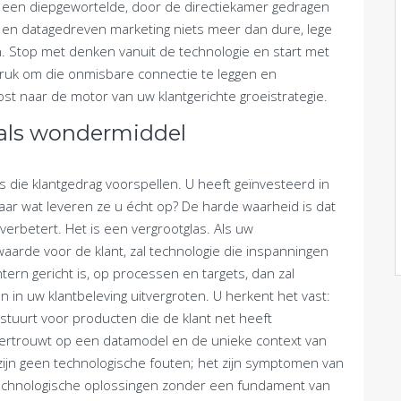
r een diepgewortelde, door de directiekamer gedragen
ie en datagedreven marketing niets meer dan dure, lege
en. Stop met denken vanuit de technologie en start met
druk om die onmisbare connectie te leggen en
t naar de motor van uw klantgerichte groeistrategie.
als wondermiddel
s die klantgedrag voorspellen. U heeft geïnvesteerd in
aar wat leveren ze u écht op? De harde waarheid is dat
 verbetert. Het is een vergrootglas. Als uw
 waarde voor de klant, zal technologie die inspanningen
tern gericht is, op processen en targets, dan zal
n in uw klantbeleving uitvergroten. U herkent het vast:
tuurt voor producten die de klant net heeft
 vertrouwt op een datamodel en de unieke context van
t zijn geen technologische fouten; het zijn symptomen van
echnologische oplossingen zonder een fundament van