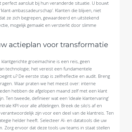
 perfect aansluit bij hun veranderde situatie. U bouwt
 ‘klant-ambassadeurschap’. Klanten die blijven, niet
dat ze zich begrepen, gewaardeerd en uitstekend
ctie, mogelijk gemaakt en versterkt door slimme
 uw actieplan voor transformatie
klantgerichte groeimachine is een reis, geen
an technologie; het vereist een fundamentele
egint u? De eerste stap is zelfreflectie en audit. Breng
ragen. Waar praten we het meest over: interne
eleden hebben de afgelopen maand zelf met een klant
. Ten tweede, definieer wat een ‘ideale klantervaring’
rale KPI voor alle afdelingen. Breek de silo’s af en
verantwoordelijk zijn voor een deel van de klantreis. Ten
ategie helder heeft. Selecteer AI- en datatools die uw
. Zorg ervoor dat deze tools uw teams in staat stellen