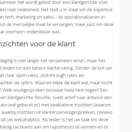
 wanneer het wordt geleid door een klantgerichte visie.
el naar relationeel. Het stelt u in staat om de expertise
van tech, marketing en sales – te operationaliseren in
et om de menselijke maat te vervangen, maar juist om deze
 dat voorheen ondenkbaar was.
nzichten voor de klant
itdaging is niet langer het verzamelen ervan, maar het
ct leiden tot een betere klantervaring. Zonder de bril van
ijkt naar open rates, click-through rates en
chter de cijfers. Waarom klikte de klant wel, maar kocht
ite? Welk onuitgesproken bezwaar hield hem tegen? Een
en klantgerichte filosofie, zoekt actief naar antwoorden
ata (wat gebeurt er) met kwalitatieve inzichten (waarom
, waarbij inzichten uit klantenservicegesprekken, reviews
uit uw webanalytics. Als leider is het uw taak om deze
 Moedig uw teams aan om hypotheses te vormen en te