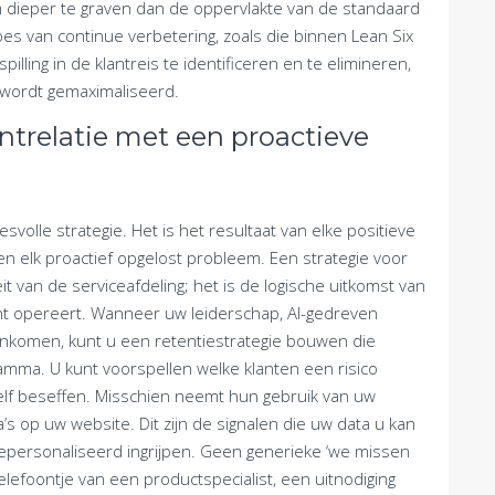
m dieper te graven dan de oppervlakte van de standaard
ipes van continue verbetering, zoals die binnen Lean Six
ling in de klantreis te identificeren en te elimineren,
 wordt gemaximaliseerd.
ntrelatie met een proactieve
volle strategie. Het is het resultaat van elke positieve
en elk proactief opgelost probleem. Een strategie voor
t van de serviceafdeling; het is de logische uitkomst van
icht opereert. Wanneer uw leiderschap, AI-gedreven
nkomen, kunt u een retentiestrategie bouwen die
gramma. U kunt voorspellen welke klanten een risico
elf beseffen. Misschien neemt hun gebruik van uw
’s op uw website. Dit zijn de signalen die uw data u kan
gepersonaliseerd ingrijpen. Geen generieke ‘we missen
elefoontje van een productspecialist, een uitnodiging