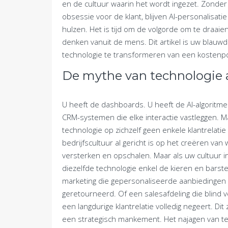
en de cultuur waarin het wordt ingezet. Zonde
obsessie voor de klant, blijven AI-personalisat
hulzen. Het is tijd om de volgorde om te draai
denken vanuit de mens. Dit artikel is uw blauw
technologie te transformeren van een kostenpos
De mythe van technologie 
U heeft de dashboards. U heeft de AI-algoritme
CRM-systemen die elke interactie vastleggen. M
technologie op zichzelf geen enkele klantrelatie
bedrijfscultuur al gericht is op het creëren van
versterken en opschalen. Maar als uw cultuur in
diezelfde technologie enkel de kieren en barste
marketing die gepersonaliseerde aanbiedingen s
geretourneerd. Of een salesafdeling die blind
een langdurige klantrelatie volledig negeert. Di
een strategisch mankement. Het najagen van t