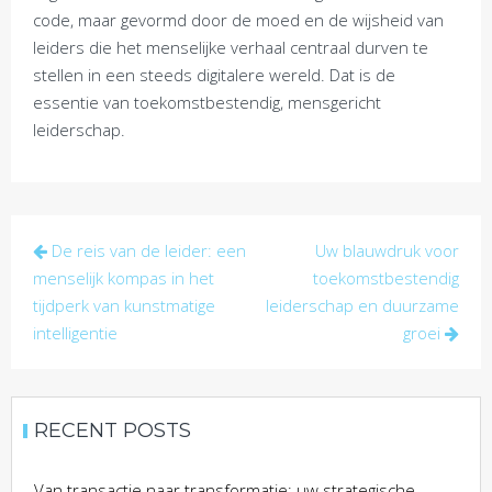
code, maar gevormd door de moed en de wijsheid van
leiders die het menselijke verhaal centraal durven te
stellen in een steeds digitalere wereld. Dat is de
essentie van toekomstbestendig, mensgericht
leiderschap.
Post
De reis van de leider: een
Uw blauwdruk voor
navigation
menselijk kompas in het
toekomstbestendig
tijdperk van kunstmatige
leiderschap en duurzame
intelligentie
groei
RECENT POSTS
Van transactie naar transformatie: uw strategische