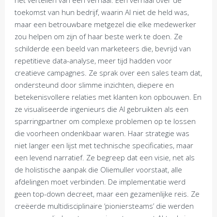
het vertellen van een verhaal. Een verhaal over de
toekomst van hun bedrijf, waarin AI niet de held was,
maar een betrouwbare metgezel die elke medewerker
zou helpen om zijn of haar beste werk te doen. Ze
schilderde een beeld van marketeers die, bevrijd van
repetitieve data-analyse, meer tijd hadden voor
creatieve campagnes. Ze sprak over een sales team dat,
ondersteund door slimme inzichten, diepere en
betekenisvollere relaties met klanten kon opbouwen. En
ze visualiseerde ingenieurs die AI gebruikten als een
sparringpartner om complexe problemen op te lossen
die voorheen ondenkbaar waren. Haar strategie was
niet langer een lijst met technische specificaties, maar
een levend narratief. Ze begreep dat een visie, net als
de holistische aanpak die Oliemuller voorstaat, alle
afdelingen moet verbinden. De implementatie werd
geen top-down decreet, maar een gezamenlijke reis. Ze
creëerde multidisciplinaire ‘pioniersteams’ die werden