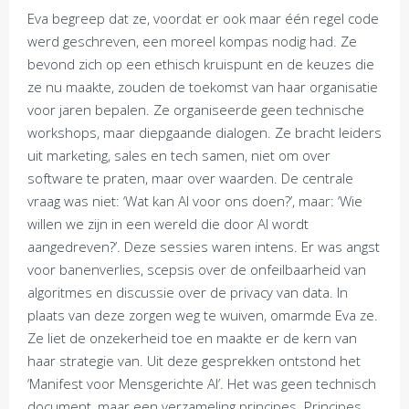
Eva begreep dat ze, voordat er ook maar één regel code
werd geschreven, een moreel kompas nodig had. Ze
bevond zich op een ethisch kruispunt en de keuzes die
ze nu maakte, zouden de toekomst van haar organisatie
voor jaren bepalen. Ze organiseerde geen technische
workshops, maar diepgaande dialogen. Ze bracht leiders
uit marketing, sales en tech samen, niet om over
software te praten, maar over waarden. De centrale
vraag was niet: ‘Wat kan AI voor ons doen?’, maar: ‘Wie
willen we zijn in een wereld die door AI wordt
aangedreven?’. Deze sessies waren intens. Er was angst
voor banenverlies, scepsis over de onfeilbaarheid van
algoritmes en discussie over de privacy van data. In
plaats van deze zorgen weg te wuiven, omarmde Eva ze.
Ze liet de onzekerheid toe en maakte er de kern van
haar strategie van. Uit deze gesprekken ontstond het
‘Manifest voor Mensgerichte AI’. Het was geen technisch
document, maar een verzameling principes. Principes