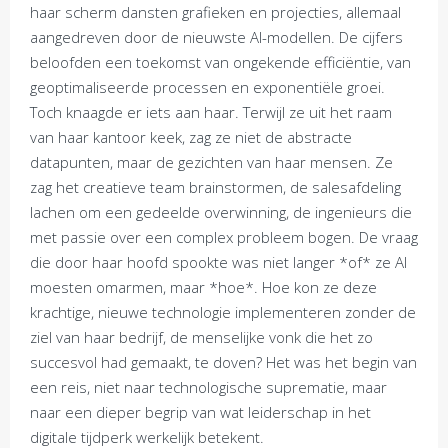
haar scherm dansten grafieken en projecties, allemaal
aangedreven door de nieuwste AI-modellen. De cijfers
beloofden een toekomst van ongekende efficiëntie, van
geoptimaliseerde processen en exponentiële groei.
Toch knaagde er iets aan haar. Terwijl ze uit het raam
van haar kantoor keek, zag ze niet de abstracte
datapunten, maar de gezichten van haar mensen. Ze
zag het creatieve team brainstormen, de salesafdeling
lachen om een gedeelde overwinning, de ingenieurs die
met passie over een complex probleem bogen. De vraag
die door haar hoofd spookte was niet langer *of* ze AI
moesten omarmen, maar *hoe*. Hoe kon ze deze
krachtige, nieuwe technologie implementeren zonder de
ziel van haar bedrijf, de menselijke vonk die het zo
succesvol had gemaakt, te doven? Het was het begin van
een reis, niet naar technologische suprematie, maar
naar een dieper begrip van wat leiderschap in het
digitale tijdperk werkelijk betekent.