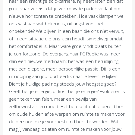
naar een krachtige solo-carrière, hij heeft laten zien dat
groei vaak vereist dat je vertrouwde paden verlaat om
nieuwe horizonten te ontdekken. Hoe vaak klampen we
ons vast aan wat bekend is, uit angst voor het
onbekende? We blijven in een baan die ons niet vervult,
of in een situatie die ons klein houdt, simpelweg omdat
het comfortabel is. Maar ware groei vindt plaats buiten
je comfortzone. De overgang naar FC Roelie was meer
dan een nieuwe merknaam; het was een heruitlijning
met een diepere, meer persoonlijke passie. Dit is een
uitnodiging aan jou: durf eerlijk naar je leven te kijken.
Dient je huidige pad nog steeds jouw hoogste goed?
Geeft het je energie, of kost het je energie? Evolueren is
geen teken van falen, maar een bewijs van
zelfbewustzijn en moed. Het betekent dat je bereid bent
om oude huiden af te werpen om ruimte te maken voor
de persoon die je voorbestemd bent te worden. Wat
mag jij vandaag loslaten om ruimte te maken voor jouw