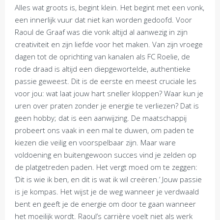
Alles wat groots is, begint klein. Het begint met een vonk,
een innerlijk vuur dat niet kan worden gedoofd. Voor
Raoul de Graaf was die vonk altijd al aanwezig in zijn
creativiteit en zijn liefde voor het maken. Van zijn vroege
dagen tot de oprichting van kanalen als FC Roelie, de
rode draad is altijd een diepgewortelde, authentieke
passie geweest. Dit is de eerste en meest cruciale les
voor jou: wat laat jouw hart sneller kloppen? Waar kun je
uren over praten zonder je energie te verliezen? Dat is
geen hobby; dat is een aanwijzing. De maatschappij
probeert ons vaak in een mal te duwen, om paden te
kiezen die veilig en voorspelbaar zijn. Maar ware
voldoening en buitengewoon succes vind je zelden op
de platgetreden paden. Het vergt moed om te zeggen:
‘Dit is wie ik ben, en dit is wat ik wil creëren.’ Jouw passie
is je kompas. Het wijst je de weg wanneer je verdwaald
bent en geeft je de energie om door te gaan wanneer
het moeilijk wordt. Raoul’s carrière voelt niet als werk