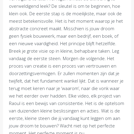
overweldigend leek? De sleutel is om te beginnen, hoe
klein ook. De eerste stap is de moeilijkste, maar ook de
meest betekenisvolle. Het is het moment waarop je het
abstracte concreet maakt. Misschien is jouw droom
geen fysiek bouwwerk, maar een bedrijf, een boek, of
een nieuwe vaardigheid. Het principe blijft hetzelfde.
Breek je grote visie op in kleine, behapbare taken. Leg
vandaag de eerste steen. Morgen de volgende. Het
proces van creatie is een proces van vertrouwen en
doorzettingsvermogen. Er zullen momenten zijn dat je
twijfelt, dat het fundament wankel lijkt. Dat is wanneer je
terug moet keren naar je ‘waarom’, naar die vonk waar
we het eerder over hadden. Elke video, elk project van
Raoul is een bewijs van consistentie. Het is de optelsom
van duizenden kleine beslissingen en acties. Wat is de
eerste, kleine steen die jij vandaag kunt leggen om aan
jouw droom te bouwen? Wacht niet op het perfecte
moment. Het perfecte moment is nu.